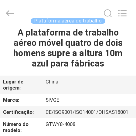
HANGZHOU
SIVGE
MACHINERY
CO.,
LTD.
Plataforma aérea de trabalho
All
Rights
A plataforma de trabalho
CASA
Reserved.
aéreo móvel quatro de dois
PRODUTOS
homens supre a altura 10m
azul para fábricas
VÍDEOS
Lugar de
China
origem:
SOBRE
NÓS
Marca:
SIVGE
Certificação:
CE/ISO9001/ISO14001/OHSAS18001
EXCURSÃO
Número do
GTWY8-4008
DA
modelo: