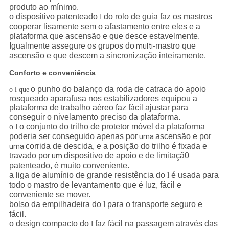
produto ao mínimo.
o dispositivo patenteado
l
do rolo de guia faz os mastros
cooperar lisamente sem o afastamento entre eles e a
plataforma que ascensão e que desce estavelmente.
Igualmente assegure os grupos do
mastro que
multi-
ascensão e que descem a sincronização
inteiramente.
Conforto e conveniência
o punho do balanço da roda de catraca do apoio
o l que
rosqueado aparafusa nos estabilizadores equipou a
plataforma de trabalho aéreo faz fácil ajustar para
conseguir o nivelamento preciso da plataforma.
o l
o conjunto do trilho de protetor móvel da plataforma
poderia ser conseguido apenas por
ascensão e por
uma
corrida de descida, e a posição do trilho é fixada e
uma
travado por
dispositivo de apoio e de limitaçã0
um
patenteado, é muito conveniente.
a liga de alumínio de grande resistência do
l
é usada para
todo o mastro de levantamento que é luz, fácil e
conveniente se mover.
bolso da empilhadeira do
l
para o transporte seguro e
fácil.
o design compacto do
l
faz fácil na passagem através das