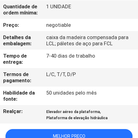
FÁBRICA
Quantidade de
1 UNIDADE
ordem mínima:
CONTROLE
Preço:
negotiable
DA
Detalhes da
caixa da madeira compensada para
QUALIDADE
embalagem:
LCL; páletes de aço para FCL
Tempo de
7-40 dias de trabalho
entrega:
CONTACTE-
NOS
Termos de
L/C, T/T, D/P
pagamento:
Habilidade da
50 unidades pelo mês
PEÇA
fonte:
UMAS
Realçar:
,
Elevador aéreo da plataforma
CITAÇÕES
Plataforma de elevação hidráulica
MAPA
MELHOR PREÇO