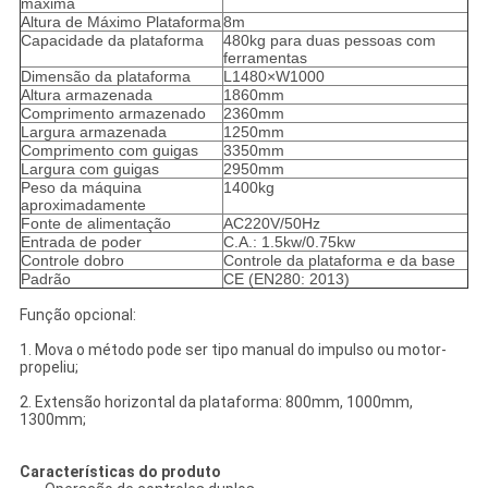
máxima
Altura de Máximo Plataforma
8m
Capacidade da plataforma
480kg para duas pessoas com
ferramentas
Dimensão da plataforma
L1480×W1000
Altura armazenada
1860mm
Comprimento armazenado
2360mm
Largura armazenada
1250mm
Comprimento com guigas
3350mm
Largura com guigas
2950mm
Peso da máquina
1400kg
aproximadamente
Fonte de alimentação
AC220V/50Hz
Entrada de poder
C.A.: 1.5kw/0.75kw
Controle dobro
Controle da plataforma e da base
Padrão
CE (EN280: 2013)
Função opcional:
1. Mova o método pode ser tipo manual do impulso ou motor-
propeliu;
2. Extensão horizontal da plataforma: 800mm, 1000mm,
1300mm;
Características do produto