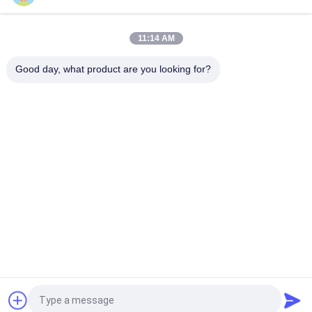
aéreo do elevador do homem do mastro do dobro da liga de
alumínio de 12 M
11:14 AM
Alta Qualidade Autopropulsão Elétrica Articulado Boom Lift 16
Meter 16 M Boom Lift
Good day, what product are you looking for?
Categorias populares
Todos
Plataforma Aérea 
Plataforma De 
De Trabalho
Trabalho De 
Alumínio
Plataforma De 
Scissor A 
Trabalho De 
Plataforma De 
Elevação Móvel
Funcionamento
Elevador Vertical Do 
Elevador Aéreo 
Mastro
Automotor
Um Elevador Do 
Único Elevador Do 
Homem
Mastro
Pedir um orçamento